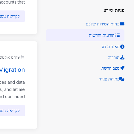
ccounts that ...
פניות ומידע
לקריאה נוס
פניות השירות שלכם
הודעות וחדשות
מאגר מידע
הורדות
19חמ אוקטובר 2024
מצב הרשת
Migration
פתיחת פנייה
ices and data
s, and let me
continued ...
לקריאה נוס