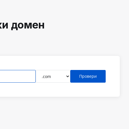
ки домен
Провери