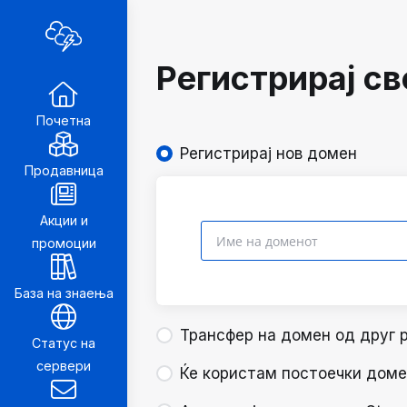
Регистрирај с
Почетна
Регистрирај нов домен
Продавница
Акции и
промоции
База на знаења
Трансфер на домен од друг 
Статус на
сервери
Ќе користам постоечки доме