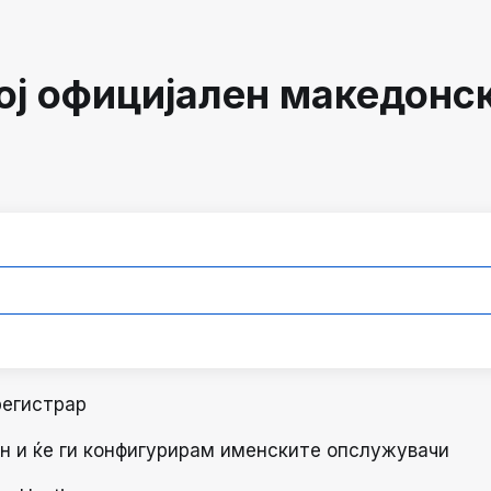
вој официјален македонс
регистрар
н и ќе ги конфигурирам именските опслужувачи